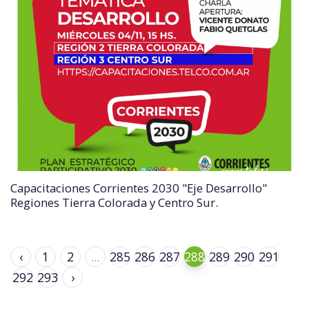
Capacitaciones Corrientes 2030 "Eje Desarrollo"
Regiones Tierra Colorada y Centro Sur.
‹
1
2
...
285
286
287
288
289
290
291
292
293
›