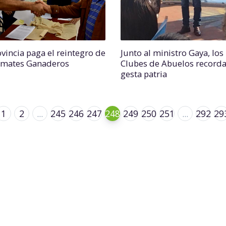
ovincia paga el reintegro de
Junto al ministro Gaya, los
emates Ganaderos
Clubes de Abuelos recorda
gesta patria
1
2
...
245
246
247
248
249
250
251
...
292
29