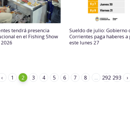
entes tendrá presencia
Sueldo de julio: Gobierno 
tucional en el Fishing Show
Corrientes paga haberes a 
l 2026
este lunes 27
‹
1
2
3
4
5
6
7
8
...
292
293
›