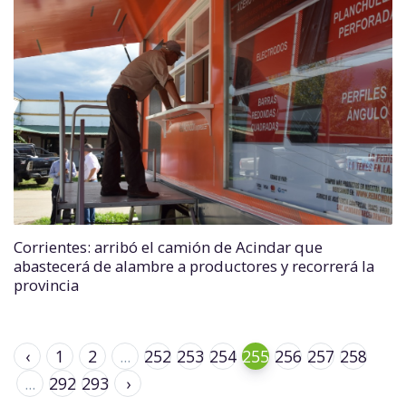
Corrientes: arribó el camión de Acindar que
abastecerá de alambre a productores y recorrerá la
provincia
‹
1
2
...
252
253
254
255
256
257
258
...
292
293
›