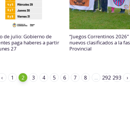
o de julio: Gobierno de
“Juegos Correntinos 2026”
entes paga haberes a partir
nuevos clasificados a la fa
lunes 27
Provincial
‹
1
2
3
4
5
6
7
8
...
292
293
›