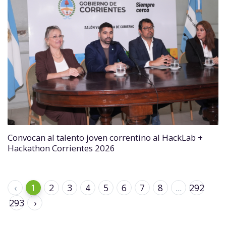
Convocan al talento joven correntino al HackLab +
Hackathon Corrientes 2026
‹
1
2
3
4
5
6
7
8
...
292
293
›