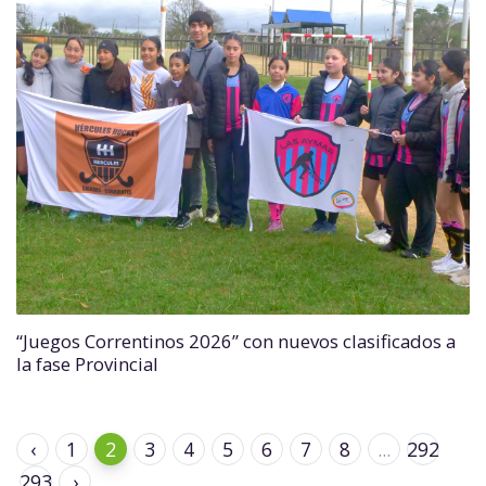
“Juegos Correntinos 2026” con nuevos clasificados a
la fase Provincial
‹
1
2
3
4
5
6
7
8
...
292
293
›