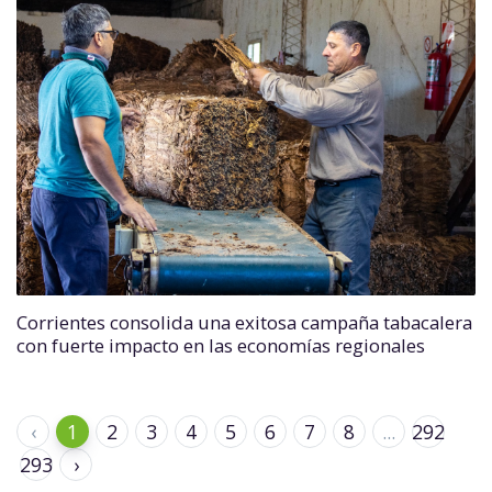
Corrientes consolida una exitosa campaña tabacalera
con fuerte impacto en las economías regionales
‹
1
2
3
4
5
6
7
8
...
292
293
›