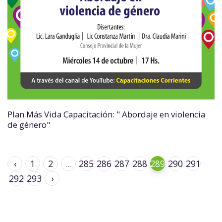
Plan Más Vida Capacitación: " Abordaje en violencia
de género"
‹
1
2
...
285
286
287
288
289
290
291
292
293
›