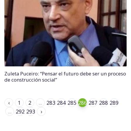
Zuleta Puceiro: “Pensar el futuro debe ser un proceso
de construcción social”
‹
1
2
...
283
284
285
286
287
288
289
...
292
293
›