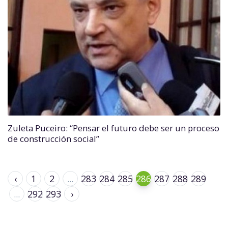
Zuleta Puceiro: “Pensar el futuro debe ser un proceso
de construcción social”
‹
1
2
...
283
284
285
286
287
288
289
...
292
293
›