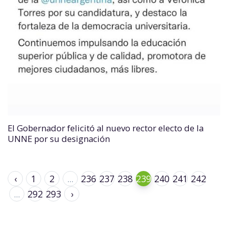
El Gobernador felicitó al nuevo rector electo de la
UNNE por su designación
‹
1
2
...
236
237
238
239
240
241
242
...
292
293
›