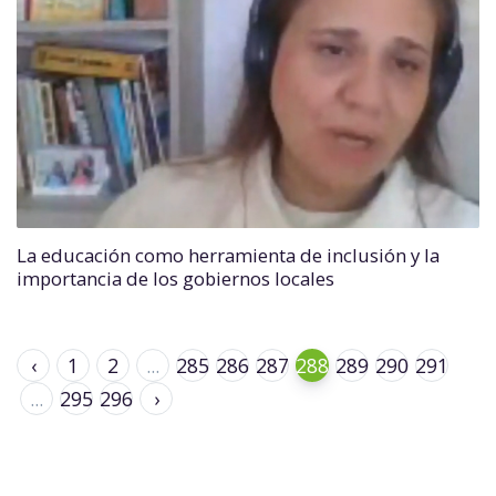
La educación como herramienta de inclusión y la
importancia de los gobiernos locales
‹
1
2
...
285
286
287
288
289
290
291
...
295
296
›