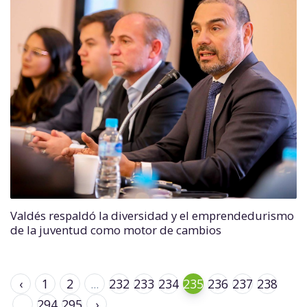
Valdés respaldó la diversidad y el emprendedurismo
de la juventud como motor de cambios
‹
1
2
...
232
233
234
235
236
237
238
...
294
295
›