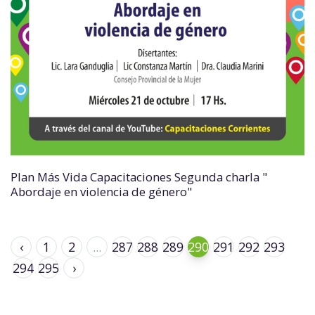
Plan Más Vida Capacitaciones Segunda charla "
Abordaje en violencia de género"
‹
1
2
...
287
288
289
290
291
292
293
294
295
›