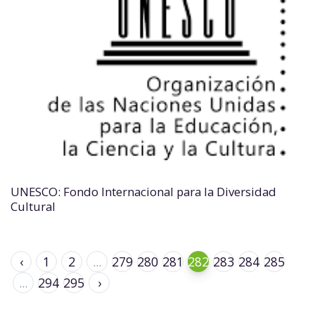
UNESCO: Fondo Internacional para la Diversidad
Cultural
‹
1
2
...
279
280
281
282
283
284
285
...
294
295
›