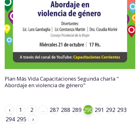
Plan Más Vida Capacitaciones Segunda charla "
Abordaje en violencia de género"
‹
1
2
...
287
288
289
290
291
292
293
294
295
›