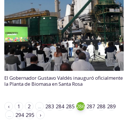
El Gobernador Gustavo Valdés inauguró oficialmente
la Planta de Biomasa en Santa Rosa
‹
1
2
...
283
284
285
286
287
288
289
...
294
295
›