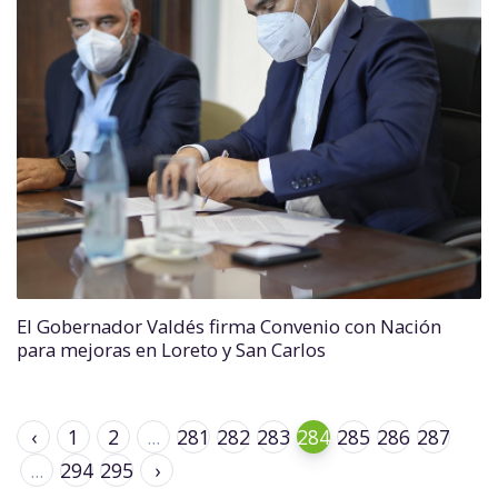
El Gobernador Valdés firma Convenio con Nación
para mejoras en Loreto y San Carlos
‹
1
2
...
281
282
283
284
285
286
287
...
294
295
›