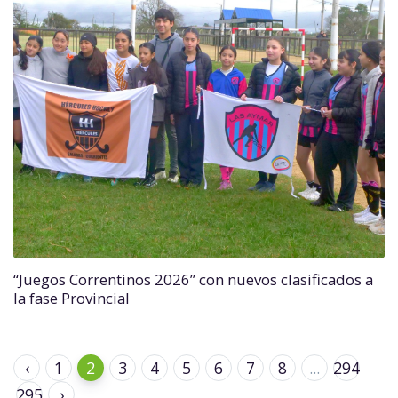
“Juegos Correntinos 2026” con nuevos clasificados a
la fase Provincial
‹
1
2
3
4
5
6
7
8
...
294
295
›