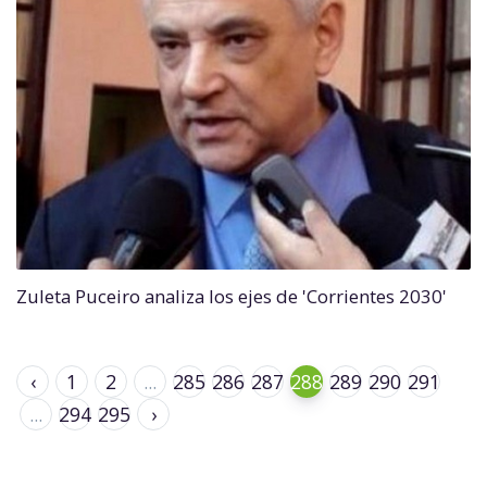
Zuleta Puceiro analiza los ejes de 'Corrientes 2030'
‹
1
2
...
285
286
287
288
289
290
291
...
294
295
›