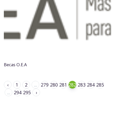
Becas O.E.A
‹
1
2
...
279
280
281
282
283
284
285
...
294
295
›