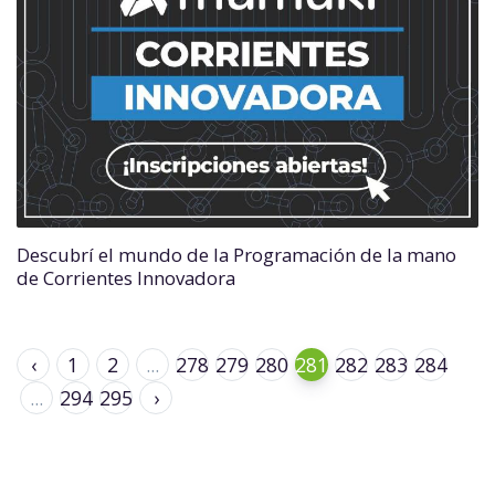
Descubrí el mundo de la Programación de la mano
de Corrientes Innovadora
‹
1
2
...
278
279
280
281
282
283
284
...
294
295
›