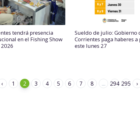
entes tendrá presencia
Sueldo de julio: Gobierno 
tucional en el Fishing Show
Corrientes paga haberes a 
l 2026
este lunes 27
‹
1
2
3
4
5
6
7
8
...
294
295
›