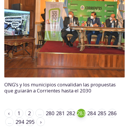
ONG’s y los municipios convalidan las propuestas
que guiarán a Corrientes hasta el 2030
‹
1
2
...
280
281
282
283
284
285
286
...
294
295
›