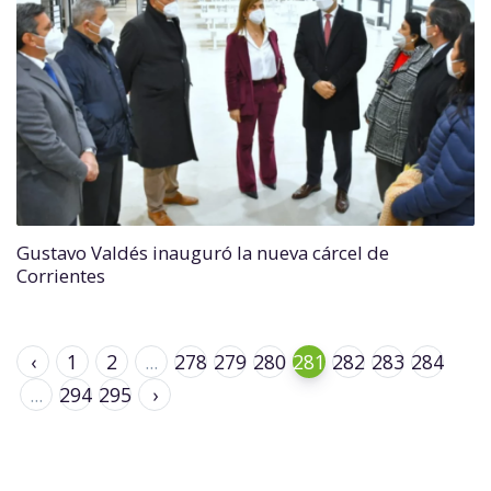
Gustavo Valdés inauguró la nueva cárcel de
Corrientes
‹
1
2
...
278
279
280
281
282
283
284
...
294
295
›