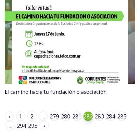
El camino hacia tu fundación o asociación
‹
1
2
...
279
280
281
282
283
284
285
...
294
295
›