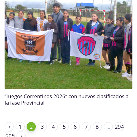
“Juegos Correntinos 2026” con nuevos clasificados a
la fase Provincial
‹
1
2
3
4
5
6
7
8
...
294
295
›