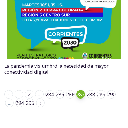
La pandemia vislumbró la necesidad de mayor
conectividad digital
‹
1
2
...
284
285
286
287
288
289
290
...
294
295
›