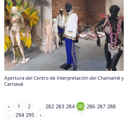
Apertura del Centro de Interpretación del Chamamé y
Carnaval
‹
1
2
...
282
283
284
285
286
287
288
...
294
295
›