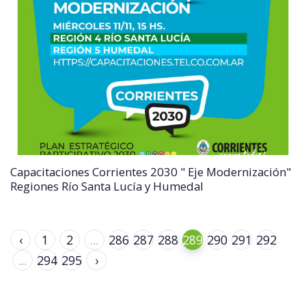
Capacitaciones Corrientes 2030 " Eje Modernización"
Regiones Río Santa Lucía y Humedal
‹
1
2
...
286
287
288
289
290
291
292
...
294
295
›