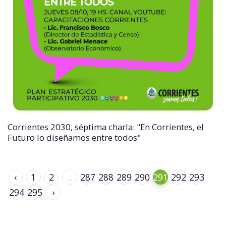
Corrientes 2030, séptima charla: "En Corrientes, el
Futuro lo diseñamos entre todos"
‹
1
2
...
287
288
289
290
291
292
293
294
295
›