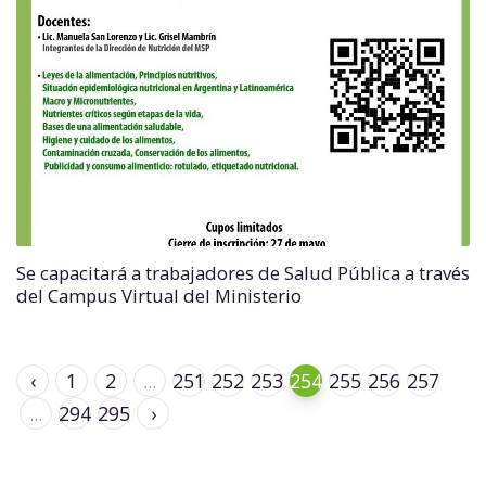
Se capacitará a trabajadores de Salud Pública a través
del Campus Virtual del Ministerio
‹
1
2
...
251
252
253
254
255
256
257
...
294
295
›