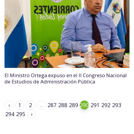
El Ministro Ortega expuso en el II Congreso Nacional
de Estudios de Administración Pública
‹
1
2
...
287
288
289
290
291
292
293
294
295
›