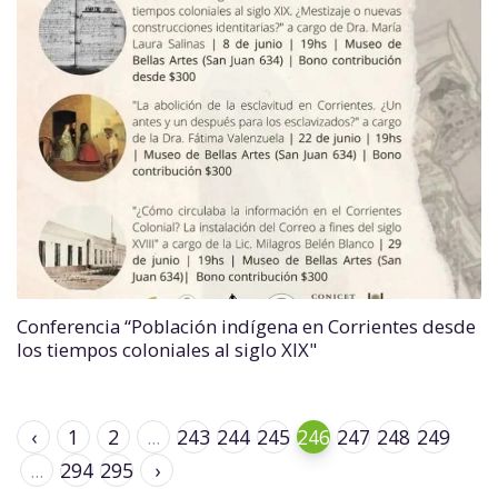
Conferencia “Población indígena en Corrientes desde
los tiempos coloniales al siglo XIX"
‹
1
2
...
243
244
245
246
247
248
249
...
294
295
›