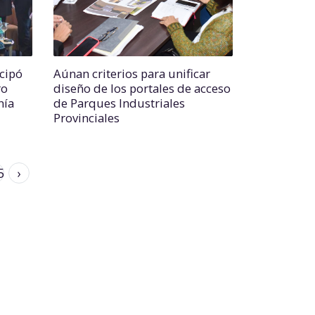
cipó
Aúnan criterios para unificar
ro
diseño de los portales de acceso
nía
de Parques Industriales
Provinciales
5
›