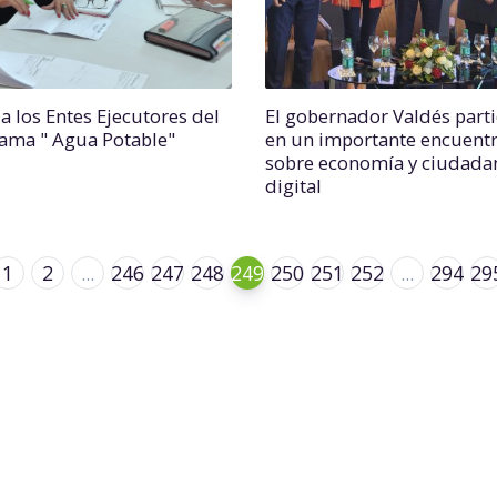
 a los Entes Ejecutores del
El gobernador Valdés parti
ama " Agua Potable"
en un importante encuent
sobre economía y ciudada
digital
1
2
...
246
247
248
249
250
251
252
...
294
29