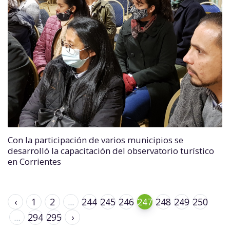
Con la participación de varios municipios se
desarrolló la capacitación del observatorio turístico
en Corrientes
‹
1
2
...
244
245
246
247
248
249
250
...
294
295
›