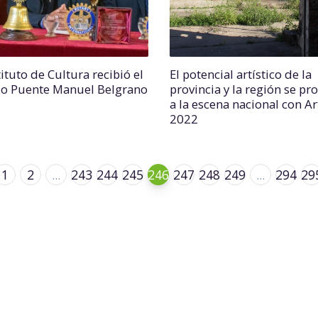
tituto de Cultura recibió el
El potencial artístico de la
o Puente Manuel Belgrano
provincia y la región se pr
a la escena nacional con A
2022
1
2
...
243
244
245
246
247
248
249
...
294
29