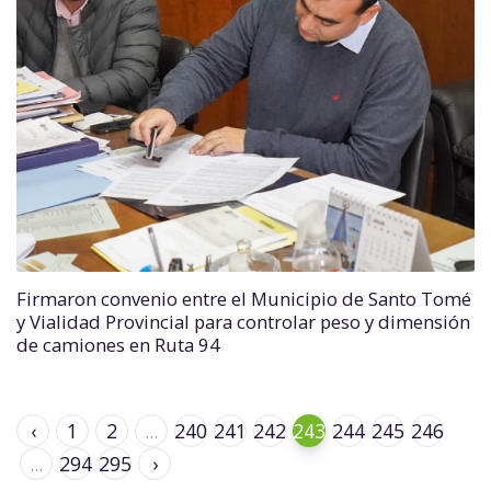
Firmaron convenio entre el Municipio de Santo Tomé
y Vialidad Provincial para controlar peso y dimensión
de camiones en Ruta 94
‹
1
2
...
240
241
242
243
244
245
246
...
294
295
›