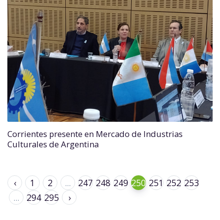
Corrientes presente en Mercado de Industrias
Culturales de Argentina
‹
1
2
...
247
248
249
250
251
252
253
...
294
295
›