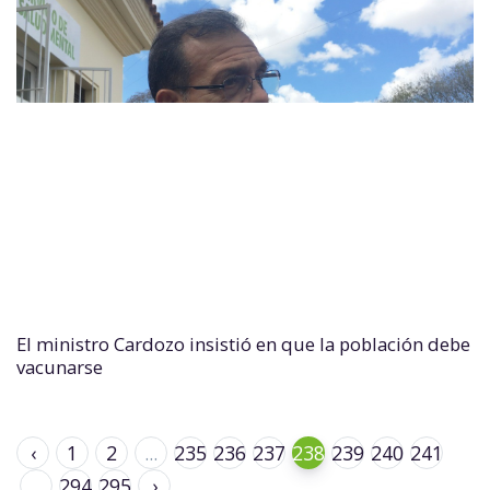
El ministro Cardozo insistió en que la población debe
vacunarse
‹
1
2
...
235
236
237
238
239
240
241
...
294
295
›