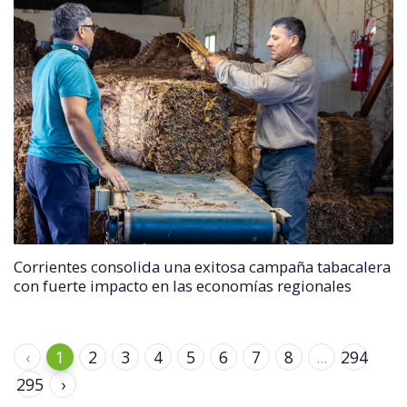
Corrientes consolida una exitosa campaña tabacalera
con fuerte impacto en las economías regionales
‹
1
2
3
4
5
6
7
8
...
294
295
›