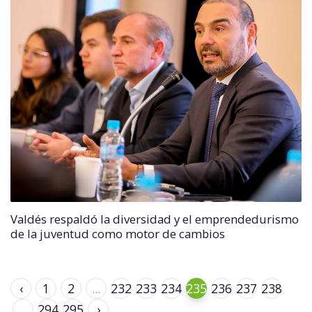
Valdés respaldó la diversidad y el emprendedurismo
de la juventud como motor de cambios
‹
1
2
...
232
233
234
235
236
237
238
...
294
295
›