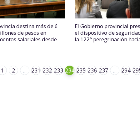
ovincia destina más de 6
El Gobierno provincial pre
illones de pesos en
el dispositivo de segurida
mentos salariales desde
la 122° peregrinación hacia
1
2
...
231
232
233
234
235
236
237
...
294
29