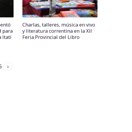
sentó
Charlas, talleres, música en vivo
d para
y literatura correntina en la XII
 Itatí
Feria Provincial del Libro
5
›