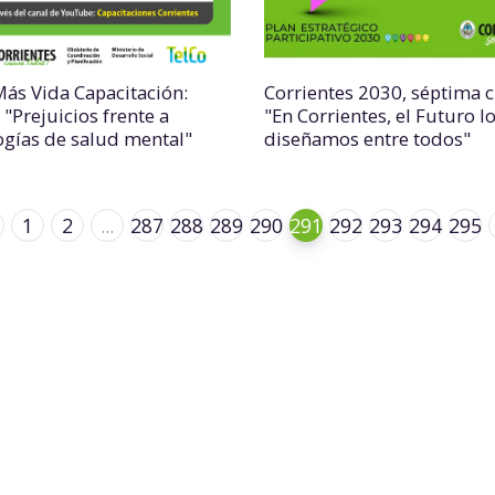
Más Vida Capacitación:
Corrientes 2030, séptima c
 "Prejuicios frente a
"En Corrientes, el Futuro l
ogías de salud mental"
diseñamos entre todos"
1
2
...
287
288
289
290
291
292
293
294
295