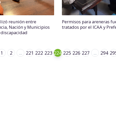
alizó reunión entre
Permisos para areneras fu
ncia, Nación y Municipios
tratados por el ICAA y Pref
 discapacidad
1
2
...
221
222
223
224
225
226
227
...
294
29