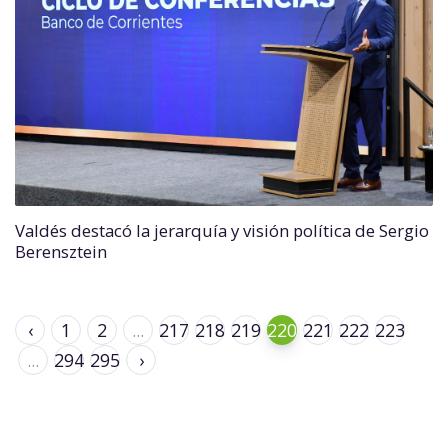
Valdés destacó la jerarquía y visión política de Sergio
Berensztein
‹
1
2
...
217
218
219
220
221
222
223
...
294
295
›