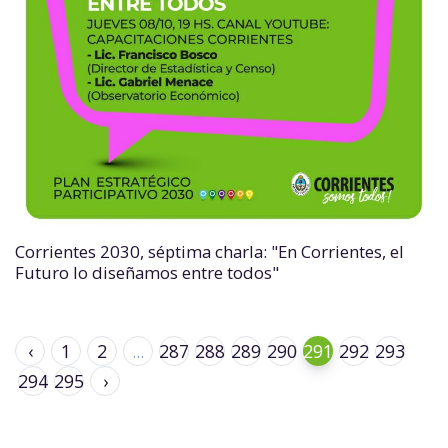
Corrientes 2030, séptima charla: "En Corrientes, el
Futuro lo diseñamos entre todos"
‹
1
2
...
287
288
289
290
291
292
293
294
295
›