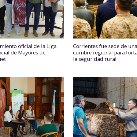
miento oficial de la Liga
Corrientes fue sede de un
ncial de Mayores de
cumbre regional para forta
uet
la seguridad rural