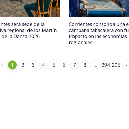
entes será sede de la
Corrientes consolida una e
iva regional de los Martín
campaña tabacalera con fu
o de la Danza 2026
impacto en las economías
regionales
‹
1
2
3
4
5
6
7
8
...
294
295
›