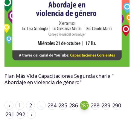
Plan Más Vida Capacitaciones Segunda charla "
Abordaje en violencia de género"
‹
1
2
...
284
285
286
287
288
289
290
291
292
›